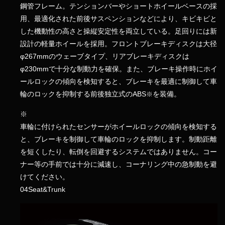
鋼管フレーム。テンションバーやショートホイールベースの採
用、最適化された前後サスペンションなどにより、キビキビと
した機動性の高さと操縦安定性を両立している。足回りには新
設計の軽量ホイールを採用。フロントブレーキディスクは大径
φ267mmのウェーブタイプ、リアブレーキディスクは
φ230mmで十分な制動力を確保。また、ブレーキ操作時にホイ
ールロックの傾向を検知すると、ブレーキを最適に制御して車
輪のロックを抑制する前後独立式のABS
を装備。
※
※
車輪に付けられたセンサーがホイールロックの傾向を検知する
と、ブレーキを制御して車輪のロックを抑制します。制動距離
を短くしたり、転倒を回避するシステムではありません。コー
ナー等の手前では十分に減速し、コーナリング中の急制動を避
けてください。
04
Seat&Trunk