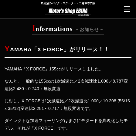
気仙沼のバイク・スクーター・二輪車専門店
I
nformations
お知らせ
Y
AMAHA「X FORCE」がリリース！！
YAMAHA「
X FORCE」155ccがリリースしました。
なんと、一般的な155ccの1次減速比／2次減速比1.000／8.787変
速比2.480～0.740：無段変速
に対し、X FORCEは1次減速比／2次減速比1.000／10.208 (56/16
x 35/12)変速比2.281～0.717：無段変速です。
ダイレクトな加速フィーリングはまさにモタードを具現化したモ
デル、それが「X FORCE」です。