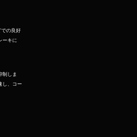
どでの良好
レーキに
抑制しま
速し、コー