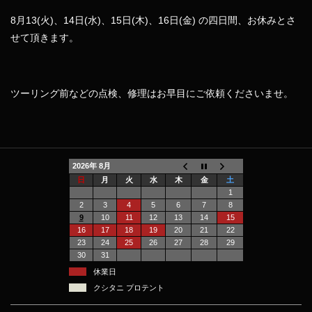
8月13(火)、14日(水)、15日(木)、16日(金) の四日間、お休みとさ
せて頂きます。
ツーリング前などの点検、修理はお早目にご依頼くださいませ。
2026年 8月
日
月
火
水
木
金
土
1
2
3
4
5
6
7
8
9
10
11
12
13
14
15
16
17
18
19
20
21
22
23
24
25
26
27
28
29
30
31
休業日
クシタニ プロテント