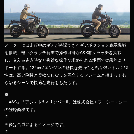
メーターには走行中のギアが確認できるギアポジション表示機能
を搭載。軽いクラッチ荷重で操作可能なA&SⓇクラッチを搭載
し、交差点進入時など複雑な操作が求められる場面で効果的にサ
ポートする。124cm
エンジンの軽快な走行性と粘り強いトルク特
3
性は、高い剛性と柔軟なしなりを両立するフレームと相まってあ
らゆるシーンで快適な走行をもたらす。
※
「A&S」「アシスト&スリッパー®」は株式会社エフ・シー・シー
の登録商標です。
※
画像は合成によるイメージです。
※