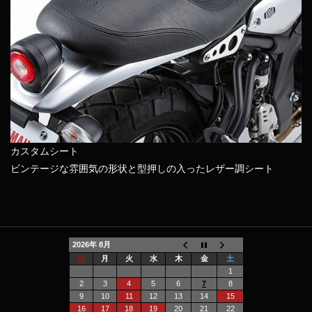
カスタムシート
ビンテージな雰囲気の形状と型押しの入ったレザー調シート
2026年 8月
日
月
火
水
木
金
土
1
2
3
4
5
6
7
8
9
10
11
12
13
14
15
16
17
18
19
20
21
22