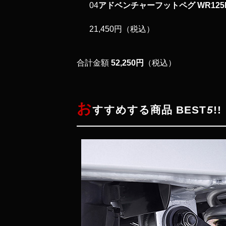
04
アドベンチャーフットペグ WR125R
21,450円
（税込）
合計金額
52,250
円
（税込）
お
すすめする商品 BEST
5
!!