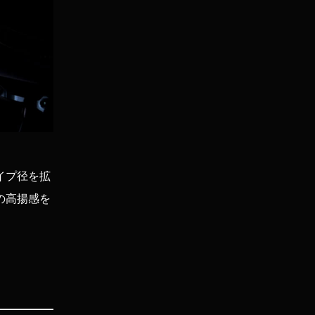
イプ径を拡
の高揚感を