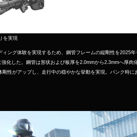
りを実現
ィング体験を実現するため、鋼管フレームの縦剛性を2025年
大幅に強化した。鋼管は形状および板厚を2.0mmから2.3mmへ厚
体剛性がアップし、走行中の穏やかな挙動を実現。バンク時に