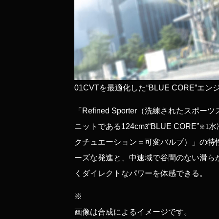
01
CVTを最適化した“BLUE CORE”エン
「Refined Sporter（洗練された
ニットである124cm
“BLUE CORE”
水
3
※1
クチュエーション＝可変バルブ）」の特
ーズな発進と、中速域で谷間のない滑ら
くダイレクトなパワーを体感できる。
※
画像は合成によるイメージです。