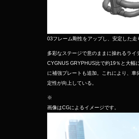
03
フレーム剛性をアップし、安定した走
多彩なステージで意のままに操れるライデ
CYGNUS GRYPHUS比で約19％と
に補強プレートも追加。これにより、車
定性が向上している。
※
画像はCGによるイメージです。