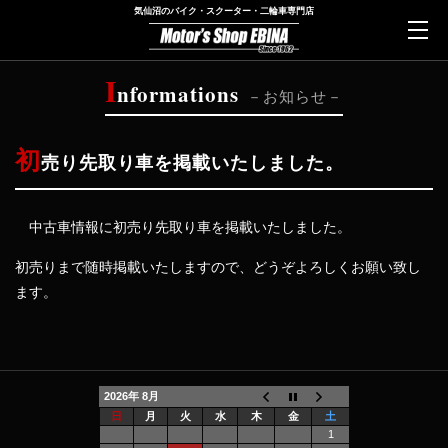
気仙沼のバイク・スクーター・二輪車専門店
I
nformations
お知らせ
初
売り先取り車を掲載いたしました。
中古車情報に初売り先取り車を掲載いたしました。
初売りまで随時掲載いたしますので、どうぞよろしくお願い致し
ます。
2026年 8月
日
月
火
水
木
金
土
1