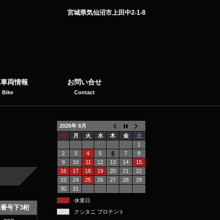
宮城県気仙沼市上田中2-1-8
選車両情報
お問い合せ
Bike
Contact
2026年 8月
日
月
火
水
木
金
土
1
2
3
4
5
6
7
8
9
10
11
12
13
14
15
16
17
18
19
20
21
22
23
24
25
26
27
28
29
30
31
休業日
番号下3桁
クシタニ プロテント