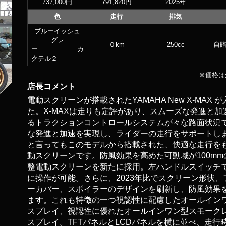
737,000円
791,820円
2025年
色
走行
排気
ブルーイッシュ
グレ
０km
250cc
自賠
ー カ
クテル２
※価格は
店長コメント
電動スクリーンが搭載されたYAMAHA New X-MAX 
た。X-MAXは走りも定評があり、スムーズな発進と加
るトラクションコントロールシステムが々な路面状況
な発進と加速を実現し、ライダーの走行をサポートし
と言ってもこのモデルから搭載された、快適な走行を
動スクリーンです。防風効果を高めた可動域が100mm
整電動スクリーンを新たに採用。左ハンドルスイッチ
に操作が可能。さらに、2023年比でスクリーン形状、
ーカバー、スポイラーのデザインを刷新し、防風効果
ます。これも特徴の一つ視認性に配慮したオールイン
スプレイ、視認性に優れたオールインワン型スモーク
スプレイ。TFTパネルとLCDパネルを横に並べ、走行