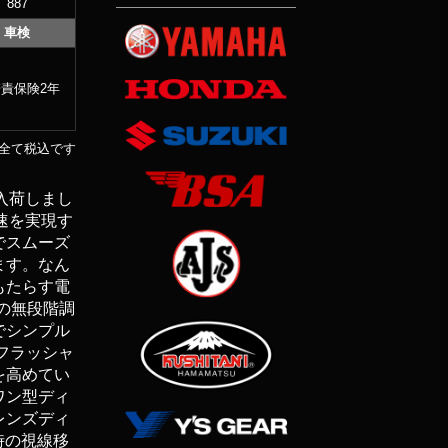
887
車検
責保険2年
全て税込です
が入荷しまし
速を実現す
でスムーズ
ます。なん
もたらす電
の無段階調
でシンプル
フラッシャ
を高めてい
ワン型ディ
レンズディ
時の視線移