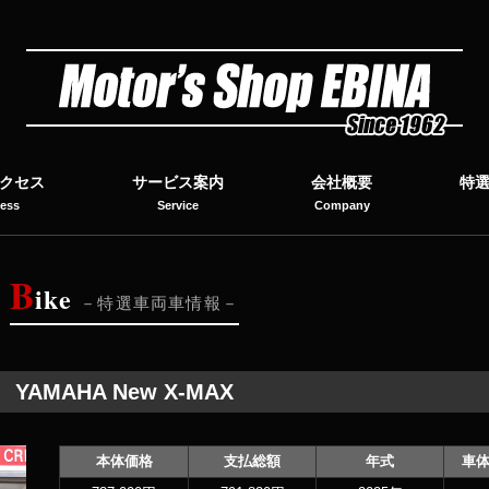
クセス
サービス案内
会社概要
特
ess
Service
Company
B
ike
特選車両車情報
YAMAHA New X-MAX
本体価格
支払総額
年式
車体