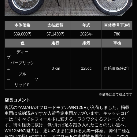
本体価格
支払総額
年式
車体番号下3桁
539,000円
57,1430円
2026年
780
色
走行
排気
車検
ディー
プ
パープリッシ
ュ
０km
125cc
自賠責保険2年
ブル
ー ソ
リッドＥ
※価格は全て税込です
店長コメント
復活のYAMAHAオフロードモデルWR125Rが入荷しました。掲載
車両は成約済みですが入荷予定車両がございます。キャッチコピ
ーは「すべてをフィールドに変える」ワクワクするフレーズで
す。街を軽快に抜け、気づけば足を踏み入れたことのない道へ。
WR125Rの魅力は、思いのままに操れる人馬一体感。 原付二種な
らではの扱いやすさと、オフロードの走破性を両立した、このク