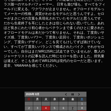
ラス随一のマルチパフォーマー。 日常も遊び場も、すべてをフィ
ールドに変える。ワクワクが止まりません。オフロードモデルっ
てメーカーの性格、資質がわかるモデルだと思うんですよ。セロ
ーがまさにその言葉を具現化されていたモデルだと思うんです。
だから生産終了を耳にしたときは信じられない思いでした。あれ
ほど長きにわたり初心者からベテランまで多くのひとに愛された
オフロードモデルは未だかつて有りません。それは、丁度良いサ
イズ感、丁度良いパワー、丁度良い足回り、丁度良いポジショニ
ング、丁度良いデザイン、どこを見てもけしてずば抜けていな
い、すべてが丁度良いバランスで構成されたバイク、それがセロ
ーでした。自分はまだWR125Rに試走できていませんが、数人の
ジャーナリストの記事を読んだ時にセローを思いました。排気量
は違えど、そこも含めてWR125Rは現代のセローだと思います。
是非、YAMAHAを感じてください。
2026年 8月
日
月
火
水
木
金
土
1
2
3
4
5
6
7
8