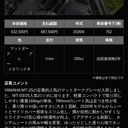
本体価格
支払総額
年式
車体番号下3桁
632,500円
687,540円
2026年
752
色
走行
排気
車検
マットダー
ク グ
レ
０km
250cc
自賠責保険2年
ー
メタリック８
※価格は全て税込です
店長コメント
YAMAHA MT-25の定番的人気のマットダークグレーが入荷しまし
た。MT-03/25人気のツボに迫ります。軽量コンパクトで取り回し
しやすい重量166kgの車体。780mmのシート高は足つき性が良
く、乗り降りや扱いやすさに大きく貢献。2020年モデルからシー
トとサイドカバー形状をスリム化し、脚が自然に動かしやすくな
りライダーの安心感や快適性が向上。リアデザインも刷新し、タ
ンデムシートの厚みや幅を変更。ゆったりとした座り心地でタン
デムライダーの快適性を高めている。走行時の安心感をもたらす