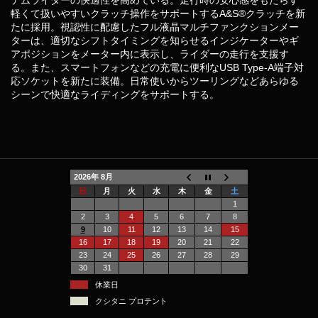
軽くて扱いやすいクラッチ操作をサポートするA&S®クラッチを新
たに採用。視認性に配慮したフル液晶マルチファンクションメー
ターは、適切なシフトタイミングを知らせるインジケーターやギ
アポジションをメーター内に表示し、ライダーの走行を支援す
る。また、スマートフォンなどの充電に便利なUSB Type-A端子対
応ソケットを新たに装備。日常使いからツーリングなどあらゆる
シーンで快適なライディングをサポートする。
2026年 8月
日
月
火
水
木
金
土
1
2
3
4
5
6
7
8
9
10
11
12
13
14
15
16
17
18
19
20
21
22
23
24
25
26
27
28
29
30
31
休業日
クシタニ プロテント